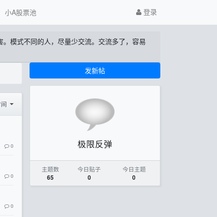
登录
小A股票池
伤害。模式不同的人，尽量少交流。交流多了，容易
发新帖
时间
极限反弹
0
主题数
今日贴子
今日主题
0
65
0
0
0