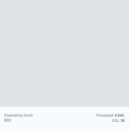
Powered by Xivn0
苏ICP备15016716
Processed:
,
0.045
BBS
号-2
SQL:
26