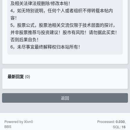
及相关法律法规删除/修改本帖！
4，如无特别说明，任何个人或者组织不得转载本帖内
容！
5，股票公式，股票池相关交流仅限于技术层面的探讨，
并非股票推荐与投资建议！股市有风险！请勿据此买卖！
否则后果自负！
6，未尽事宜最终解释权归本站所有！
最新回复
(
0
)
返回
Powered by Xivn0
苏ICP备15016716
Processed:
,
0.030
BBS
号-2
SQL:
16