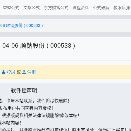
益盟公式
文华公式
东方财富公式
课程资料
公式破解
极限反弹
06 顺钠股份 ( 000533 )
04-06 顺钠股份 ( 000533 )
。
登录
或
注册
软件控声明
益，请与本站联系，我们将尽快删除！
与发布用户共同享有内容版权！
，根据版规及相关法律法规删除/修改本帖！
载本帖内容！
面的探讨，并非股票推荐与投资建议！股市有风险！请勿据此买卖！