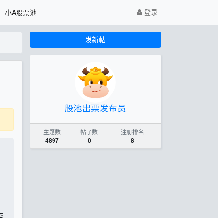
登录
小A股票池
发新帖
股池出票发布员
主题数
帖子数
注册排名
4897
0
8
否