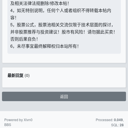
及相关法律法规删除/修改本帖！
4，如无特别说明，任何个人或者组织不得转载本帖内
容！
5，股票公式，股票池相关交流仅限于技术层面的探讨，
并非股票推荐与投资建议！股市有风险！请勿据此买卖！
否则后果自负！
6，未尽事宜最终解释权归本站所有！
最新回复
(
0
)
返回
Powered by Xivn0
苏ICP备15016716
Processed:
,
0.049
BBS
号-2
SQL:
28