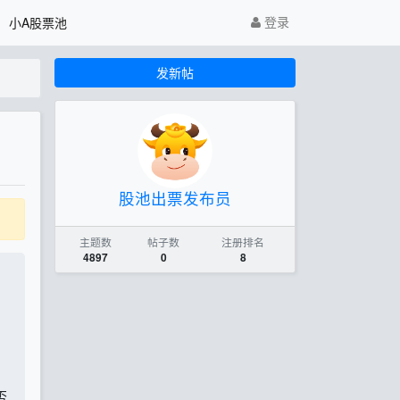
登录
小A股票池
发新帖
股池出票发布员
主题数
帖子数
注册排名
4897
0
8
否