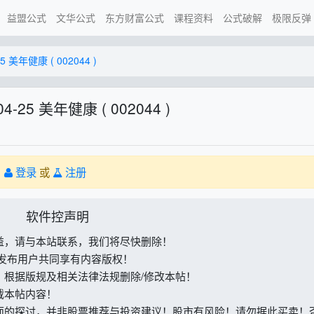
益盟公式
文华公式
东方财富公式
课程资料
公式破解
极限反弹
5 美年健康 ( 002044 )
4-25 美年健康 ( 002044 )
。
登录
或
注册
软件控声明
益，请与本站联系，我们将尽快删除！
与发布用户共同享有内容版权！
，根据版规及相关法律法规删除/修改本帖！
载本帖内容！
面的探讨，并非股票推荐与投资建议！股市有风险！请勿据此买卖！