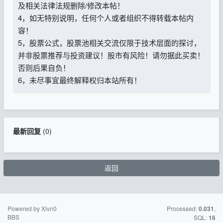
及相关法律法规删除/修改本帖！
4，如无特别说明，任何个人或者组织不得转载本帖内
容！
5，股票公式，股票池相关交流仅限于技术层面的探讨，
并非股票推荐与投资建议！股市有风险！请勿据此买卖！
否则后果自负！
6，未尽事宜最终解释权归本站所有！
最新回复
(
0
)
返回
Powered by Xivn0
苏ICP备15016716
Processed:
,
0.031
BBS
号-2
SQL:
16