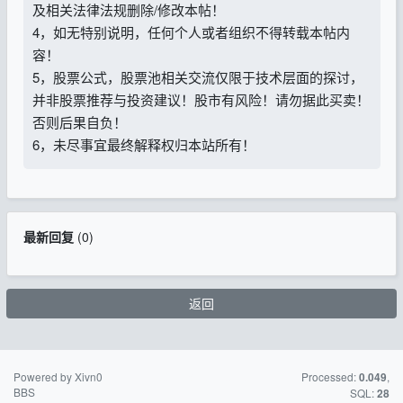
及相关法律法规删除/修改本帖！
4，如无特别说明，任何个人或者组织不得转载本帖内
容！
5，股票公式，股票池相关交流仅限于技术层面的探讨，
并非股票推荐与投资建议！股市有风险！请勿据此买卖！
否则后果自负！
6，未尽事宜最终解释权归本站所有！
最新回复
(
0
)
返回
Powered by Xivn0
苏ICP备15016716
Processed:
,
0.049
BBS
号-2
SQL:
28