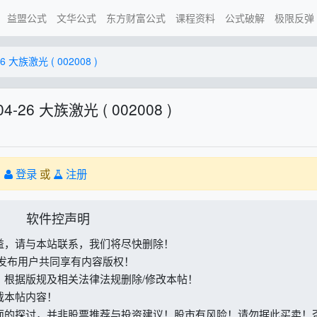
益盟公式
文华公式
东方财富公式
课程资料
公式破解
极限反弹
6 大族激光 ( 002008 )
4-26 大族激光 ( 002008 )
。
登录
或
注册
软件控声明
益，请与本站联系，我们将尽快删除！
与发布用户共同享有内容版权！
，根据版规及相关法律法规删除/修改本帖！
载本帖内容！
面的探讨，并非股票推荐与投资建议！股市有风险！请勿据此买卖！