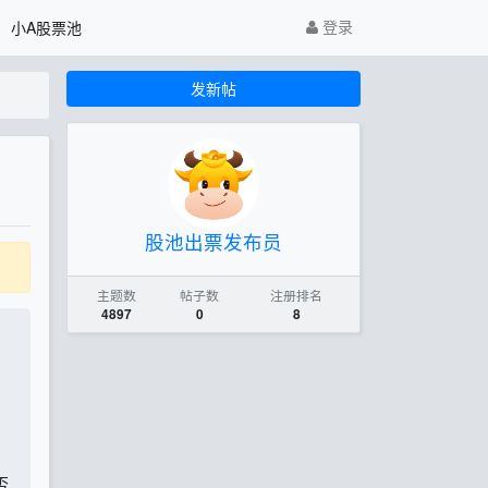
登录
小A股票池
发新帖
股池出票发布员
主题数
帖子数
注册排名
4897
0
8
否