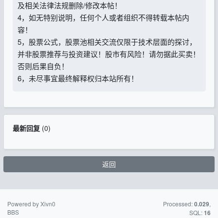
及相关法律法规删除/修改本帖！
4，如无特别说明，任何个人或者组织不得转载本帖内
容！
5，股票公式，股票池相关交流仅限于技术层面的探讨，
并非股票推荐与投资建议！股市有风险！请勿据此买卖！
否则后果自负！
6，未尽事宜最终解释权归本站所有！
最新回复
(
0
)
返回
Powered by Xivn0
苏ICP备15016716
Processed:
,
0.029
BBS
号-2
SQL:
16