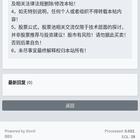
及相关法律法规删除/修改本帖！
4，如无特别说明，任何个人或者组织不得转载本帖内
容！
5，股票公式，股票池相关交流仅限于技术层面的探讨，
并非股票推荐与投资建议！股市有风险！请勿据此买卖！
否则后果自负！
6，未尽事宜最终解释权归本站所有！
最新回复
(
0
)
返回
Powered by Xivn0
苏ICP备15016716
Processed:
,
0.052
BBS
号-2
SQL:
28