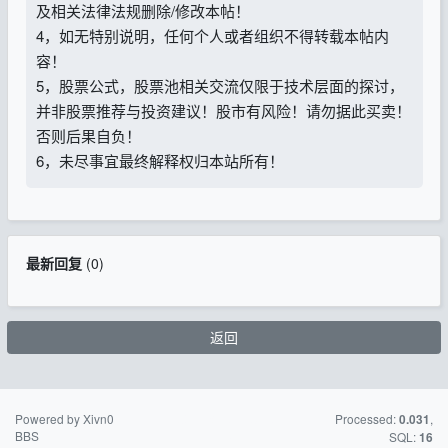
及相关法律法规删除/修改本帖！
4，如无特别说明，任何个人或者组织不得转载本帖内
容！
5，股票公式，股票池相关交流仅限于技术层面的探讨，
并非股票推荐与投资建议！股市有风险！请勿据此买卖！
否则后果自负！
6，未尽事宜最终解释权归本站所有！
最新回复
(
0
)
返回
Powered by Xivn0
苏ICP备15016716
Processed:
,
0.031
BBS
号-2
SQL:
16