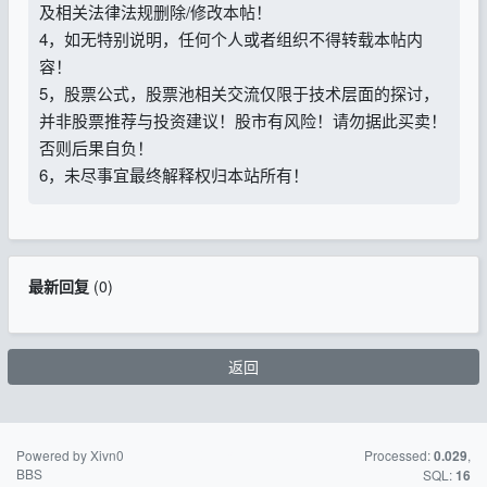
及相关法律法规删除/修改本帖！
4，如无特别说明，任何个人或者组织不得转载本帖内
容！
5，股票公式，股票池相关交流仅限于技术层面的探讨，
并非股票推荐与投资建议！股市有风险！请勿据此买卖！
否则后果自负！
6，未尽事宜最终解释权归本站所有！
最新回复
(
0
)
返回
Powered by Xivn0
苏ICP备15016716
Processed:
,
0.029
BBS
号-2
SQL:
16