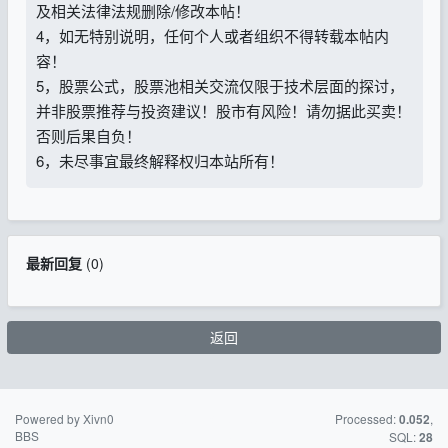
及相关法律法规删除/修改本帖！
4，如无特别说明，任何个人或者组织不得转载本帖内
容！
5，股票公式，股票池相关交流仅限于技术层面的探讨，
并非股票推荐与投资建议！股市有风险！请勿据此买卖！
否则后果自负！
6，未尽事宜最终解释权归本站所有！
最新回复
(
0
)
返回
Powered by Xivn0
苏ICP备15016716
Processed:
,
0.052
BBS
号-2
SQL:
28