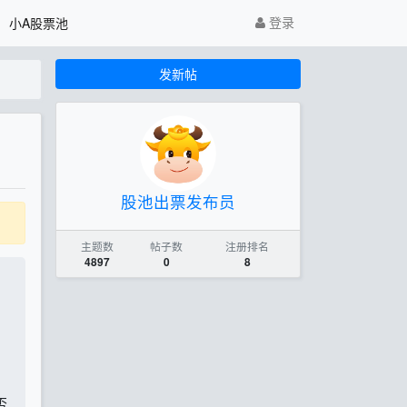
登录
小A股票池
发新帖
股池出票发布员
主题数
帖子数
注册排名
4897
0
8
否