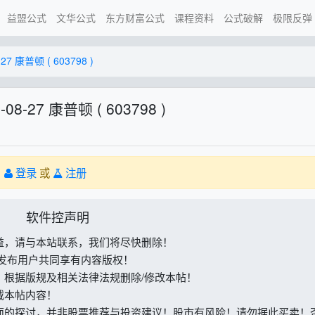
益盟公式
文华公式
东方财富公式
课程资料
公式破解
极限反弹
7 康普顿 ( 603798 )
8-27 康普顿 ( 603798 )
。
登录
或
注册
软件控声明
益，请与本站联系，我们将尽快删除！
与发布用户共同享有内容版权！
，根据版规及相关法律法规删除/修改本帖！
载本帖内容！
面的探讨，并非股票推荐与投资建议！股市有风险！请勿据此买卖！