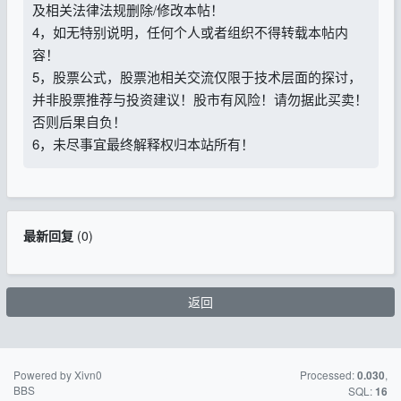
及相关法律法规删除/修改本帖！
4，如无特别说明，任何个人或者组织不得转载本帖内
容！
5，股票公式，股票池相关交流仅限于技术层面的探讨，
并非股票推荐与投资建议！股市有风险！请勿据此买卖！
否则后果自负！
6，未尽事宜最终解释权归本站所有！
最新回复
(
0
)
返回
Powered by Xivn0
苏ICP备15016716
Processed:
,
0.030
BBS
号-2
SQL:
16