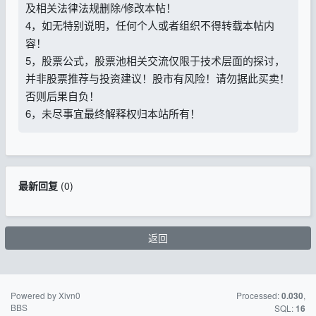
及相关法律法规删除/修改本帖！
4，如无特别说明，任何个人或者组织不得转载本帖内
容！
5，股票公式，股票池相关交流仅限于技术层面的探讨，
并非股票推荐与投资建议！股市有风险！请勿据此买卖！
否则后果自负！
6，未尽事宜最终解释权归本站所有！
最新回复
(
0
)
返回
Powered by Xivn0
苏ICP备15016716
Processed:
,
0.030
BBS
号-2
SQL:
16