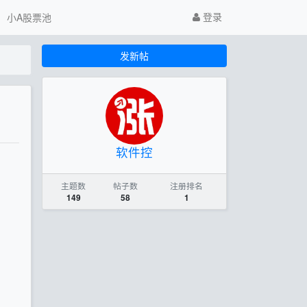
登录
小A股票池
发新帖
软件控
主题数
帖子数
注册排名
149
58
1