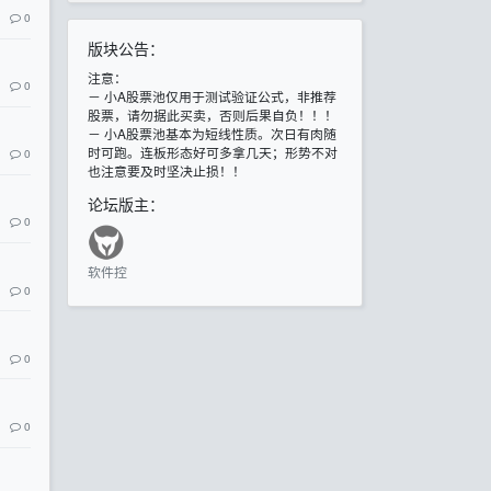
0
版块公告：
注意：
0
－ 小A股票池仅用于测试验证公式，非推荐
股票，请勿据此买卖，否则后果自负！！！
－ 小A股票池基本为短线性质。次日有肉随
时可跑。连板形态好可多拿几天；形势不对
0
也注意要及时坚决止损！！
论坛版主：
0
软件控
0
0
0