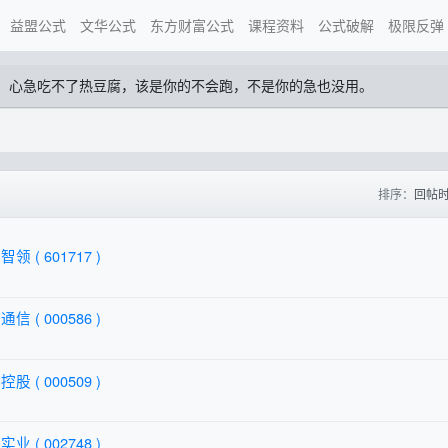
益盟公式
文华公式
东方财富公式
课程资料
公式破解
极限反弹
，心急吃不了热豆腐，该是你的不会跑，不是你的急也没用。
排序：
回帖
领 ( 601717 )
信 ( 000586 )
股 ( 000509 )
业 ( 002748 )