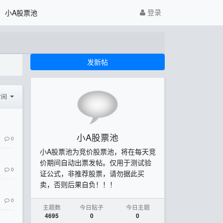
登录
小A股票池
发新帖
时间
小A股票池
0
小A股票池为竞价股票池，将在每天竞
价期间自动出票发帖。仅用于测试验
0
证公式，非推荐股票，请勿据此买
卖，否则后果自负！！！
0
主题数
今日贴子
今日主题
4695
0
0